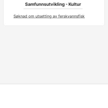
Samfunnsutvikling - Kultur
Søknad om utsetting av ferskvannsfisk
Skjemaeier:
Vestfold fylkeskommune |
Brukerstøtte
telefon
33 34 42 00
|
Brukerstøtte e-post
: